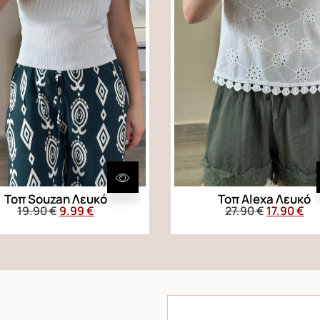
Τοπ Souzan Λευκό
Τοπ Alexa Λευκό
19.90
€
9.99
€
27.90
€
17.90
€