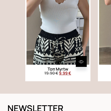
Τοπ Myrtw
19.90
€
9.99
€
NEWSLETTER