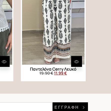
Παντελόνα Cerry Λευκό
19.90
€
11.99
€
ΕΓΓΡΑΦΗ