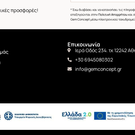
στικές προσφορές!
* Έχω διαβάσει και να κατανοήσει τις πληρο
επεξηγούνται στην
Πολιτική Απορρήτου
και 
Gem Concept μέσω ηλεκτρονικού ταχυδρομεί
Επικοινωνία
Ιερά Οδός 234. τκ 12242 Α
εμάς
+30 6945080302
α
info@gemconcept.gr