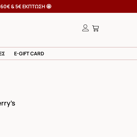
Ω ΤΩΝ 60€ & 5€ ΕΚΠΤΩΣΗ 🤩
ΕΣ
E-GIFT CARD
rry’s