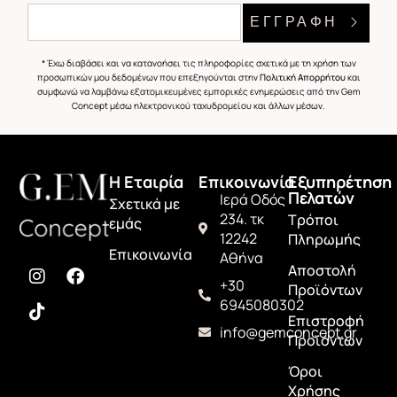
ΕΓΓΡΑΦΗ
* Έχω διαβάσει και να κατανοήσει τις πληροφορίες σχετικά με τη χρήση των
προσωπικών μου δεδομένων που επεξηγούνται στην
Πολιτική Απορρήτου
και
συμφωνώ να λαμβάνω εξατομικευμένες εμπορικές ενημερώσεις από την Gem
Concept μέσω ηλεκτρονικού ταχυδρομείου και άλλων μέσων.
H Εταιρία
Επικοινωνία
Εξυπηρέτηση
Πελατών
Ιερά Οδός
Σχετικά με
234. τκ
Τρόποι
εμάς
12242
Πληρωμής
Επικοινωνία
Αθήνα
Αποστολή
+30
Προϊόντων
6945080302
Επιστροφή
info@gemconcept.gr
Προϊόντων
Όροι
Χρήσης