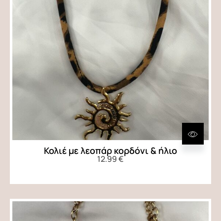
Κολιέ με λεοπάρ κορδόνι & ήλιο
12.99
€