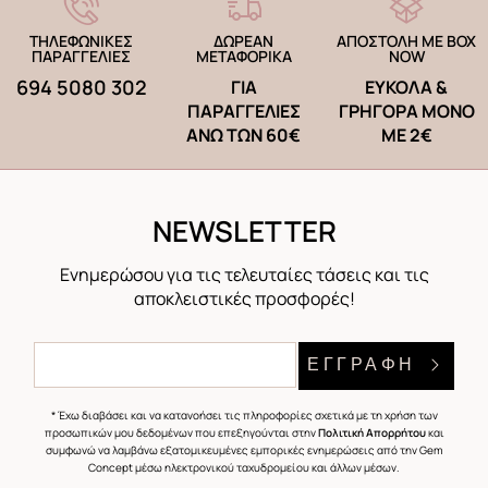
ΤΗΛΕΦΩΝΙΚΕΣ
ΔΩΡΕΑΝ
ΑΠΟΣΤΟΛΗ ΜΕ BOX
ΠΑΡΑΓΓΕΛΙΕΣ
ΜΕΤΑΦΟΡΙΚΑ
NOW
694 5080 302
ΓΙΑ
ΕΥΚΟΛΑ &
ΠΑΡΑΓΓΕΛΙΕΣ
ΓΡΗΓΟΡΑ ΜΟΝΟ
ΑΝΩ ΤΩΝ 60€
ΜΕ 2€
NEWSLETTER
Ενημερώσου για τις τελευταίες τάσεις και τις
αποκλειστικές προσφορές!
ΕΓΓΡΑΦΗ
* Έχω διαβάσει και να κατανοήσει τις πληροφορίες σχετικά με τη χρήση των
προσωπικών μου δεδομένων που επεξηγούνται στην
Πολιτική Απορρήτου
και
συμφωνώ να λαμβάνω εξατομικευμένες εμπορικές ενημερώσεις από την Gem
Concept μέσω ηλεκτρονικού ταχυδρομείου και άλλων μέσων.