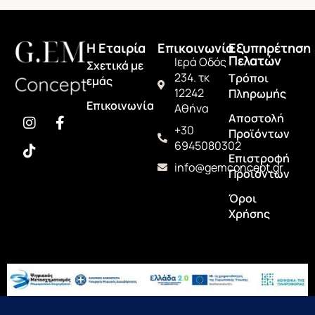
H Εταιρία
Επικοινωνία
Εξυπηρέτηση
Πελατών
Ιερά Οδός
Σχετικά με
234. τκ
Τρόποι
εμάς
12242
Πληρωμής
Επικοινωνία
Αθήνα
Αποστολή
+30
Προϊόντων
6945080302
Επιστροφή
info@gemconcept.gr
Προϊόντων
Όροι
Χρήσης