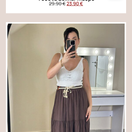
29.90
€
23.90
€