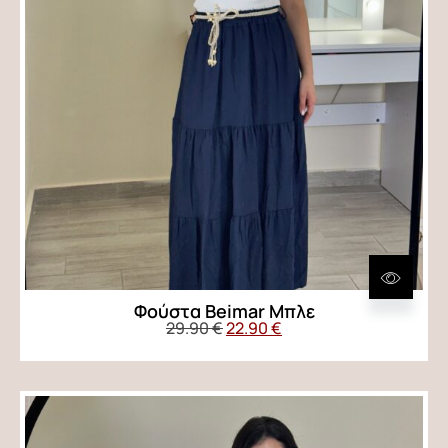
Φούστα Beimar Μπλε
29.90
€
22.90
€