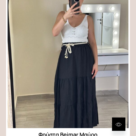
Φούστα Beimar Μαύρο