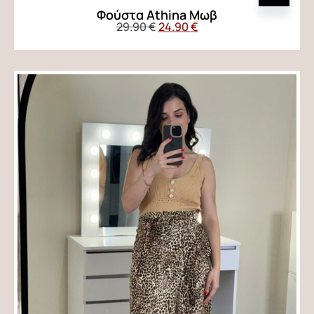
Φούστα Αthina Μωβ
29.90
€
24.90
€