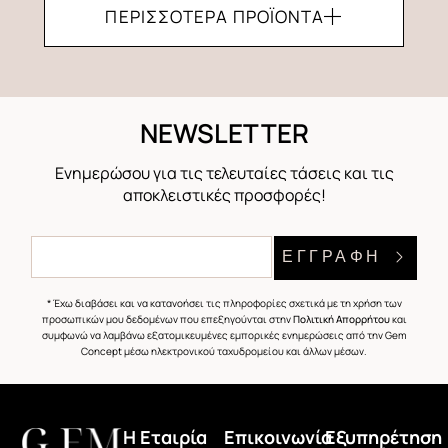
ΠΕΡΙΣΣΌΤΕΡΑ ΠΡΟΪΌΝΤΑ
NEWSLETTER
Ενημερώσου για τις τελευταίες τάσεις και τις
αποκλειστικές προσφορές!
ΕΓΓΡΑΦΗ
* Έχω διαβάσει και να κατανοήσει τις πληροφορίες σχετικά με τη χρήση των
προσωπικών μου δεδομένων που επεξηγούνται στην
Πολιτική Απορρήτου
και
συμφωνώ να λαμβάνω εξατομικευμένες εμπορικές ενημερώσεις από την Gem
Concept μέσω ηλεκτρονικού ταχυδρομείου και άλλων μέσων.
H Εταιρία
Επικοινωνία
Εξυπηρέτηση