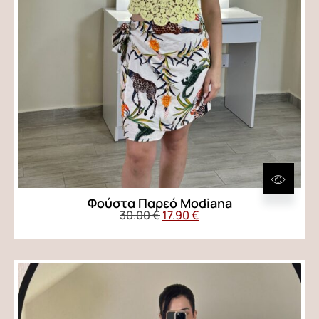
Φούστα Παρεό Modiana
30.00
€
17.90
€