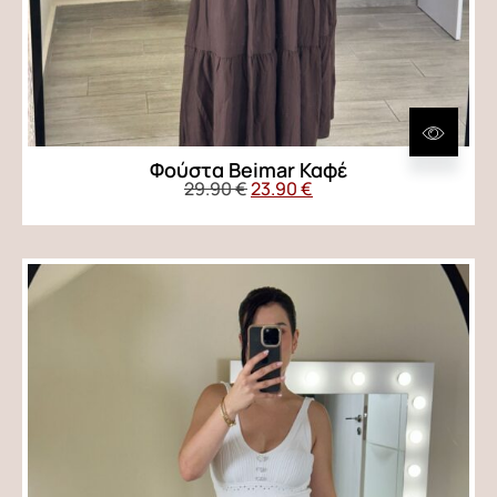
Φούστα Beimar Καφέ
29.90
€
23.90
€