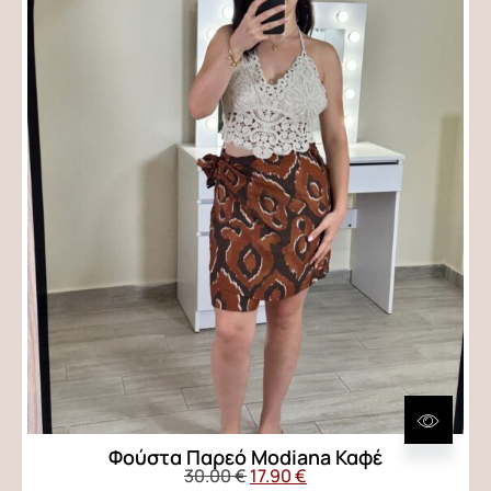
Φούστα Παρεό Modiana Καφέ
30.00
€
17.90
€