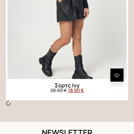
Σορτς Ivy
28.90
€
18.90
€
NEWSLETTER