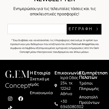
Ενημερώσου για τις τελευταίες τάσεις και τις
αποκλειστικές προσφορές!
ΕΓΓΡΑΦΗ
* Έχω διαβάσει και να κατανοήσει τις πληροφορίες σχετικά με τη χρήση των
προσωπικών μου δεδομένων που επεξηγούνται στην
Πολιτική Απορρήτου
και
συμφωνώ να λαμβάνω εξατομικευμένες εμπορικές ενημερώσεις από την Gem
Concept μέσω ηλεκτρονικού ταχυδρομείου και άλλων μέσων.
H Εταιρία
Επικοινωνία
Εξυπηρέτηση
Πελατών
Ιερά Οδός
Σχετικά με
234. τκ
Τρόποι
εμάς
12242
Πληρωμής
Επικοινωνία
Αθήνα
Αποστολή
+30
Προϊόντων
6945080302