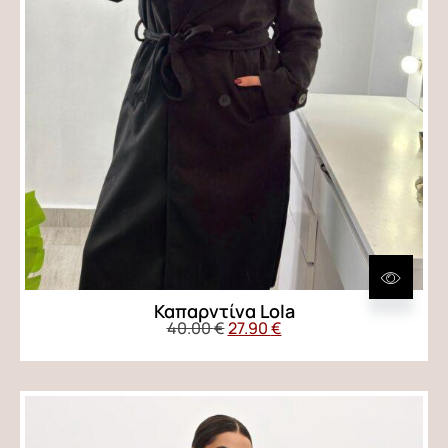
Καπαρντίνα Lola
40.00
€
27.90
€