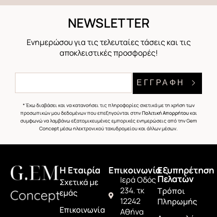
NEWSLETTER
Ενημερώσου για τις τελευταίες τάσεις και τις
αποκλειστικές προσφορές!
ΕΓΓΡΑΦΗ
* Έχω διαβάσει και να κατανοήσει τις πληροφορίες σχετικά με τη χρήση των
προσωπικών μου δεδομένων που επεξηγούνται στην
Πολιτική Απορρήτου
και
συμφωνώ να λαμβάνω εξατομικευμένες εμπορικές ενημερώσεις από την Gem
Concept μέσω ηλεκτρονικού ταχυδρομείου και άλλων μέσων.
H Εταιρία
Επικοινωνία
Εξυπηρέτηση
Πελατών
Ιερά Οδός
Σχετικά με
234. τκ
Τρόποι
εμάς
12242
Πληρωμής
Επικοινωνία
Αθήνα