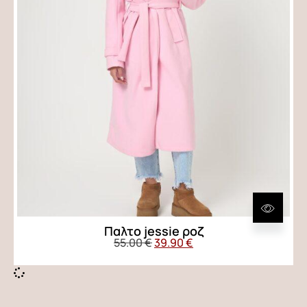
Παλτο jessie ροζ
55.00
€
39.90
€