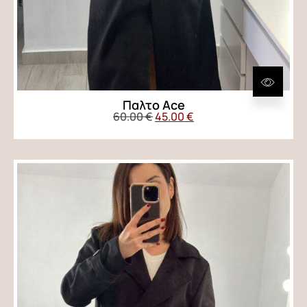
Παλτο Ace
60.00
€
45.00
€