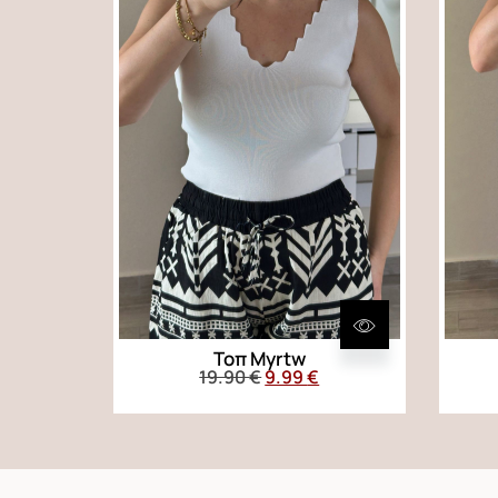
Τοπ Myrtw
19.90
€
9.99
€