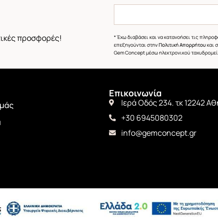
στικές προσφορές!
* Έχω διαβάσει και να κατανοήσει τις πληρο
επεξηγούνται στην
Πολιτική Απορρήτου
και 
Gem Concept μέσω ηλεκτρονικού ταχυδρομεί
Επικοινωνία
Ιερά Οδός 234. τκ 12242 Α
εμάς
+30 6945080302
α
info@gemconcept.gr