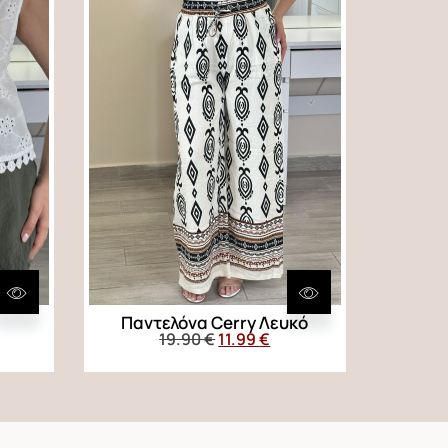
Παντελόνα Cerry Λευκό
19.90
€
11.99
€