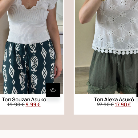
Τοπ Souzan Λευκό
Τοπ Alexa Λευκό
19.90
€
9.99
€
27.90
€
17.90
€