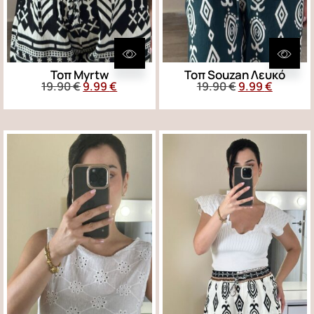
Τοπ Myrtw
Τοπ Souzan Λευκό
19.90
€
9.99
€
19.90
€
9.99
€