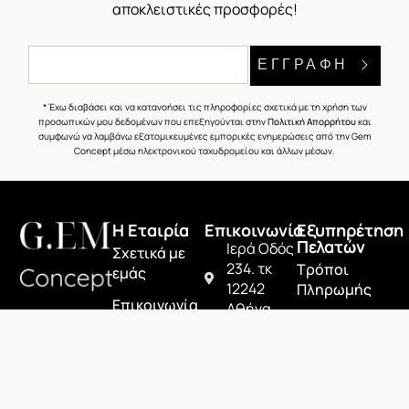
αποκλειστικές προσφορές!
ΕΓΓΡΑΦΗ
* Έχω διαβάσει και να κατανοήσει τις πληροφορίες σχετικά με τη χρήση των
προσωπικών μου δεδομένων που επεξηγούνται στην
Πολιτική Απορρήτου
και
συμφωνώ να λαμβάνω εξατομικευμένες εμπορικές ενημερώσεις από την Gem
Concept μέσω ηλεκτρονικού ταχυδρομείου και άλλων μέσων.
H Εταιρία
Επικοινωνία
Εξυπηρέτηση
Πελατών
Ιερά Οδός
Σχετικά με
234. τκ
Τρόποι
εμάς
12242
Πληρωμής
Επικοινωνία
Αθήνα
Αποστολή
+30
Προϊόντων
6945080302
Επιστροφή
info@gemconcept.gr
Προϊόντων