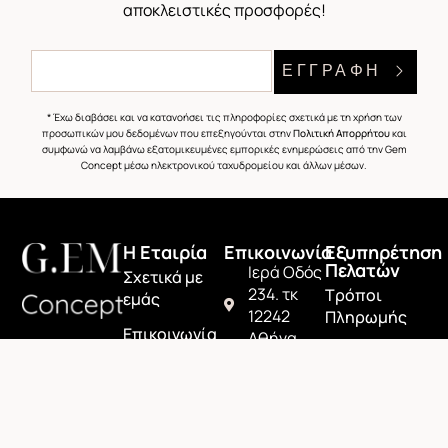
αποκλειστικές προσφορές!
ΕΓΓΡΑΦΗ
* Έχω διαβάσει και να κατανοήσει τις πληροφορίες σχετικά με τη χρήση των
προσωπικών μου δεδομένων που επεξηγούνται στην
Πολιτική Απορρήτου
και
συμφωνώ να λαμβάνω εξατομικευμένες εμπορικές ενημερώσεις από την Gem
Concept μέσω ηλεκτρονικού ταχυδρομείου και άλλων μέσων.
H Εταιρία
Επικοινωνία
Εξυπηρέτηση
Πελατών
Ιερά Οδός
Σχετικά με
234. τκ
Τρόποι
εμάς
12242
Πληρωμής
Επικοινωνία
Αθήνα
Αποστολή
+30
Προϊόντων
6945080302
Επιστροφή
info@gemconcept.gr
Προϊόντων