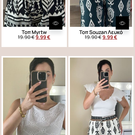
Τοπ Myrtw
Τοπ Souzan Λευκό
19.90
€
9.99
€
19.90
€
9.99
€