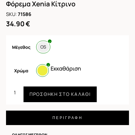
Φόρεμα Xenia Κίτρινο
SKU:
71586
34.90
€
OS
Μέγεθος
Εκκαθάριση
Χρώμα
ΠΡΟΣΘΉΚΗ ΣΤΟ ΚΑΛΆΘΙ
ΠΕΡΙΓΡΑΦΗ