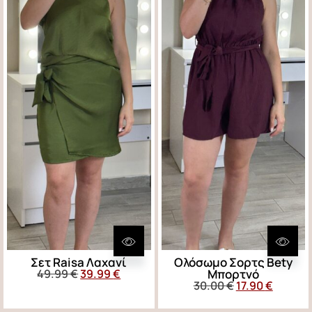
Σετ Raisa Λαχανί
Ολόσωμο Σορτς Bety
49.99
€
39.99
€
Μπορτνό
30.00
€
17.90
€