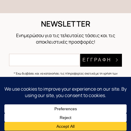
NEWSLETTER
Ενημερώσου για τις τελευταίες τάσεις και τις
αποκλειστικές προσφορές!
ΕΓΓΡΑΦΗ
* Έχω διαβάσει και να κατανοήσει τις πληροφορίες σχετικά με τη χρήση των
προσωπικών μου δεδομένων που επεξηγούνται στην
Πολιτική Απορρήτου
και
συμφωνώ να λαμβάνω εξατομικευμένες εμπορικές ενημερώσεις από την Gem
Concept μέσω ηλεκτρονικού ταχυδρομείου και άλλων μέσων.
H Εταιρία
Επικοινωνία
Εξυπηρέτηση
Πελατών
Ιερά Οδός
Σχετικά με
234. τκ
Τρόποι
εμάς