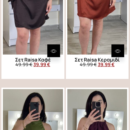
Σετ Raisa Καφέ
Σετ Raisa Κεραμιδί
49.99
€
39.99
€
49.99
€
39.99
€